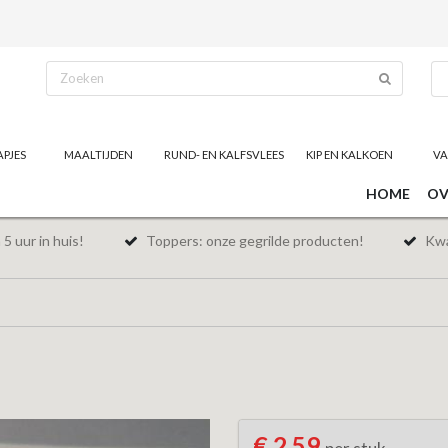
APJES
MAALTIJDEN
RUND- EN KALFSVLEES
KIP EN KALKOEN
VA
HOME
OV
5 uur in huis!
Toppers: onze gegrilde producten!
Kwal
€ 2,59