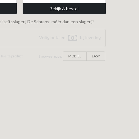
Bekijk & bestel
iteitsslagerij De Schrans: méér dan een slagerij!
Veilig betalen:
bij levering
MOBIEL
EASY
 In-site product
Shop weergave: