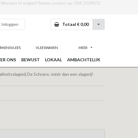
Wensen of vragen? Neem contact op:
058-2139072
Inloggen
Totaal € 0,00
RKENSVLEES
VLEESWAREN
MEER
ER ONS
BEWUST
LOKAAL
AMBACHTELIJK
iteitsslagerij De Schrans: méér dan een slagerij!