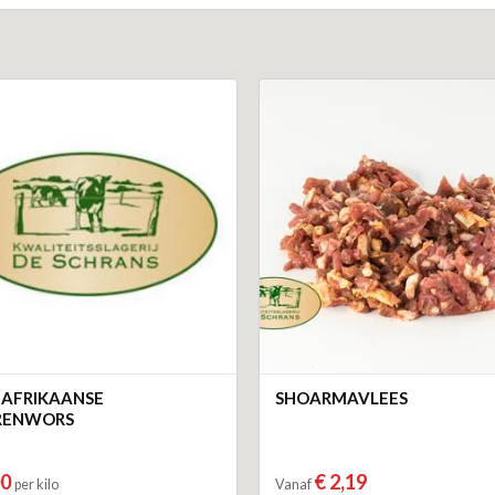
 AFRIKAANSE
SHOARMAVLEES
RENWORS
00
€ 2,19
per kilo
Vanaf