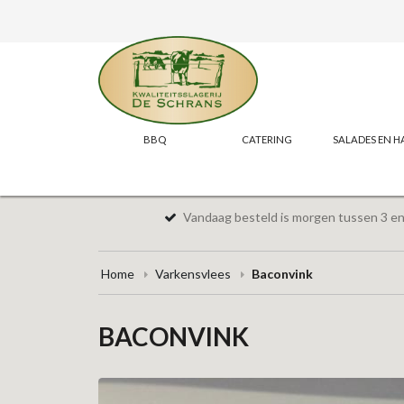
BBQ
CATERING
SALADES EN H
Vandaag besteld is morgen tussen 3 en 
Home
Varkensvlees
Baconvink
BACONVINK