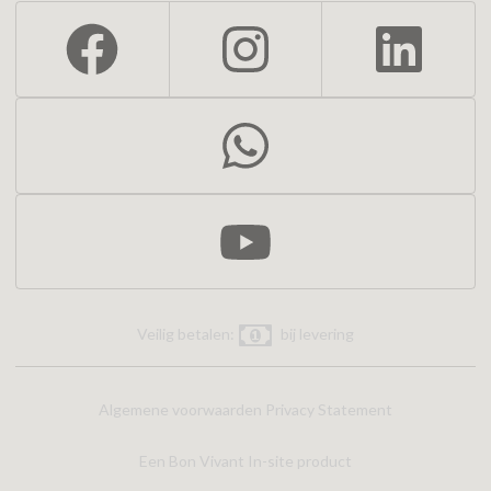
Veilig betalen:
bij levering
Algemene voorwaarden
Privacy Statement
Een Bon Vivant In-site product