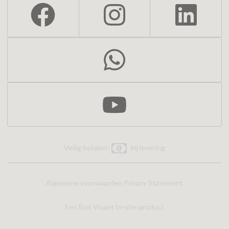
Veilig betalen:
bij levering
Algemene voorwaarden
Privacy Statement
Een Bon Vivant In-site product