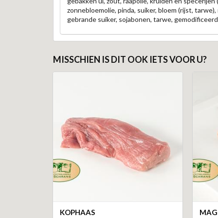
gebakken ui, zout, raapolie, kruiden en specerijen
zonnebloemolie, pinda, suiker, bloem (rijst, tarwe)
gebrande suiker, sojabonen, tarwe, gemodificeerd
MISSCHIEN IS DIT OOK IETS VOOR U?
KOPHAAS
MAGE