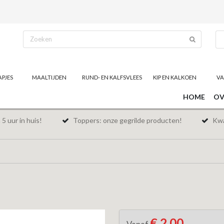
APJES
MAALTIJDEN
RUND- EN KALFSVLEES
KIP EN KALKOEN
VA
HOME
OV
5 uur in huis!
Toppers: onze gegrilde producten!
Kwal
€ 2,00