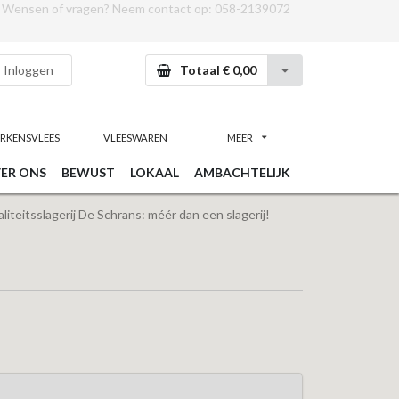
Wensen of vragen? Neem contact op:
058-2139072
Inloggen
Totaal € 0,00
RKENSVLEES
VLEESWAREN
MEER
ER ONS
BEWUST
LOKAAL
AMBACHTELIJK
iteitsslagerij De Schrans: méér dan een slagerij!