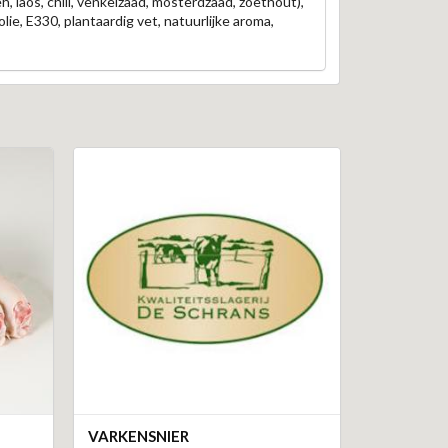
, laos, chili, venkelzaad, mosterdzaad, zoethout),
lie, E330, plantaardig vet, natuurlijke aroma,
VARKENSNIER