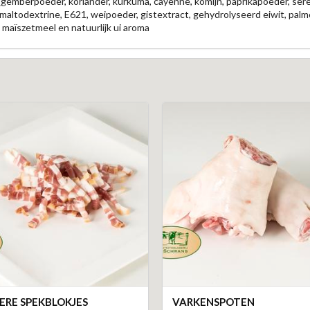
 (gemberpoeder, koriander, kurkuma, cayenne, komijn, paprikapoeder, sereh
, maltodextrine, E621, weipoeder, gistextract, gehydrolyseerd eiwit, palmo
 maïszetmeel en natuurlijk ui aroma
RE SPEKBLOKJES
VARKENSPOTEN