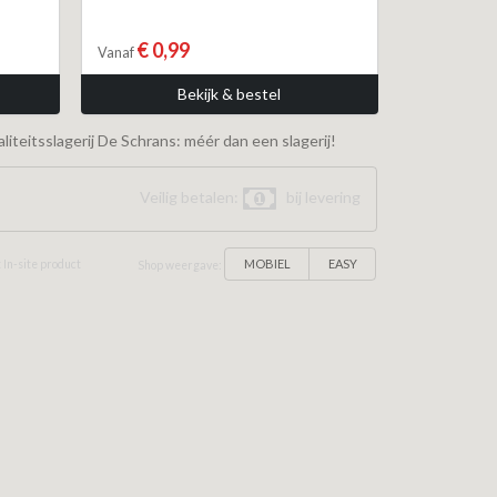
€ 0,99
Vanaf
Bekijk & bestel
iteitsslagerij De Schrans: méér dan een slagerij!
Veilig betalen:
bij levering
MOBIEL
EASY
 In-site product
Shop weergave: