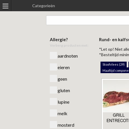
Categorieën
Allergie?
Rund- en kalfs
Verberg producten met:
*Let op! Niet al
*Besteltijd minim
aardnoten
Stoofvlees (29)
eieren
Maaltijd compone
geen
gluten
lupine
melk
GRILL
ENTRECOT
mosterd