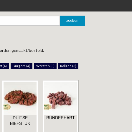
 worden gemaakt/besteld.
t (4)
Burgers (4)
Worsten (3)
Rollade (3)
L
DUITSE
RUNDERHART
BIEFSTUK