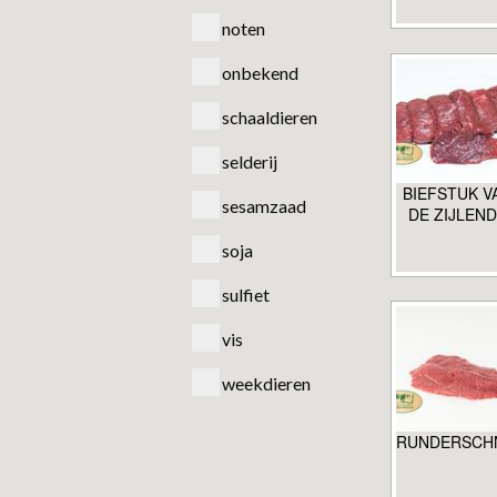
noten
onbekend
schaaldieren
selderij
BIEFSTUK V
sesamzaad
DE ZIJLEN
soja
sulfiet
vis
weekdieren
RUNDERSCHN