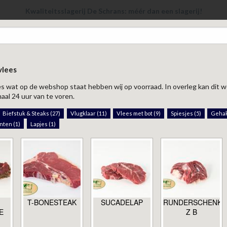
Kwaliteitsslagerij De Schrans: méér dan een slagerij!
vlees
les wat op de webshop staat hebben wij op voorraad. In overleg kan dit
aal 24 uur van te voren.
Biefstuk & Steaks (27)
Vlugklaar (11)
Vlees met bot (9)
Spiesjes (5)
Gehak
nten (1)
Lapjes (1)
T-BONESTEAK
SUCADELAP
RUNDERSCHENKE
E
Z B